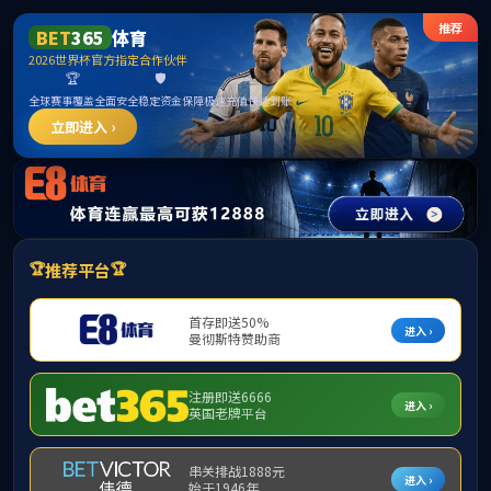
三亿(集团)体育科技有限公司官网
提示：访问地址无效，initiate-agile-programs/detective找不到对应的栏
目！
首页
关闭此页