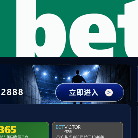
三亿(集团)体育科技有限公司官网
提示：访问地址无效，startup-593299_640找不到对应的栏目！
首页
关闭此页